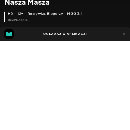
Nasza Masza
HD
12+
Rozrywka
,
Blogerzy
MGG 3.4
BEZPŁATNIE
MGG
63
30
OGLĄDAJ W APLIKACJI
3.4
Dodano do ulubionych
UDOSTĘPNIJ
Sezon 1
Facebook
Kopiuj link
СТІКІЗ МУЛЬТИК 2016. ВІДЕО ДЛЯ ДІТЕЙ. КАЗКА ТЕРЕМОК. ВСЯ КОЛЕКЦІЯ СТІКІЗ 2016
КАРПАТИ 2016. ЧАСТИНА7 . ГОРА ГОВЕРЛА -3. ПІДЙОМ НА ГОВЕРЛУ. ДУЖЕ ВИСОКО В ГОРАХ СТРАШНО І КРАСИВО
2016 - 2022
,
Ukraina
Rozrywka
,
Blogerzy
DŹWIĘK
Rosyjski