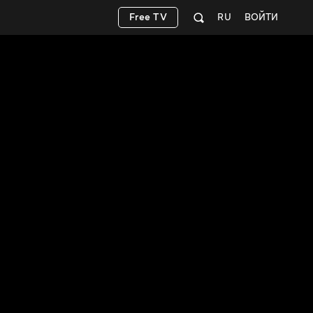
Free TV
RU
ВОЙТИ