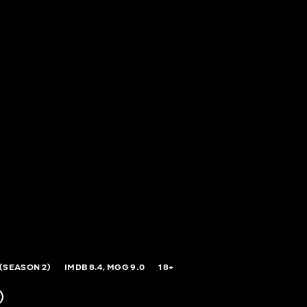
(SEASON 2)
IMDB
8.4,
MGG
9.0
18+
)