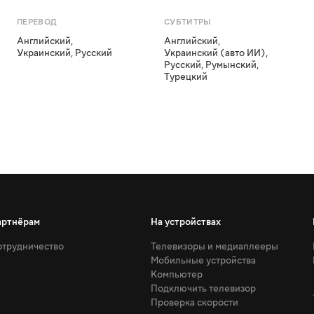
ПЕРЕВОД
СУБТИТРЫ
Английский
,
Английский
,
Украинский
,
Русский
Украинский (авто ИИ)
,
Русский
,
Румынский
,
Турецкий
артнёрам
На устройствах
трудничество
Телевизоры и медиаплееры
Мобильные устройства
Компьютер
Подключить телевизор
Проверка скорости