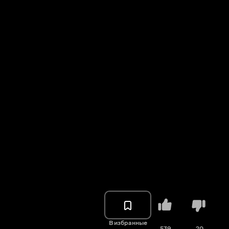
В избранные
539
20