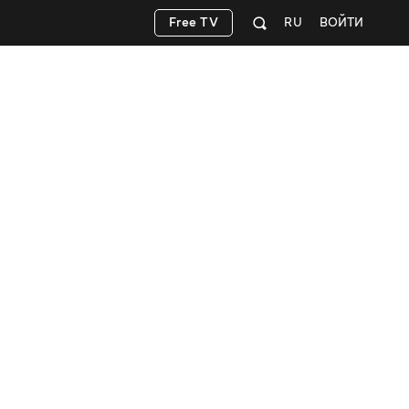
Free TV
RU
ВОЙТИ