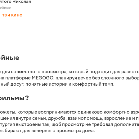
ятого Николая
ейные
ТВ И КИНО
ейные
для совместного просмотра, который подходит для разного 
на платформе MEGOGO, планируя вечер без сложного выбор
ный досуг, понятные истории и комфортный темп.
 фильмы?
жеты, которые воспринимаются одинаково комфортно взро
шения внутри семьи, дружба, взаимопомощь, взросление и 
атургия выстроены так, щоб просмотр не требовал дополнит
 выбирают для вечернего просмотра дома.