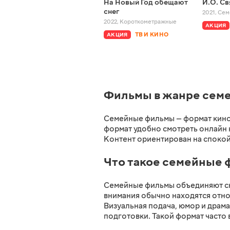
На Новый Год обещают
И.О. Св
снег
2021
,
Сем
2022
,
Короткометражные
АКЦИЯ
ТВ И КИНО
АКЦИЯ
Фильмы в жанре сем
Семейные фильмы — формат кино 
формат удобно смотреть онлайн 
Контент ориентирован на спокой
Что такое семейные
Семейные фильмы объединяют сю
внимания обычно находятся отно
Визуальная подача, юмор и драм
подготовки. Такой формат часто