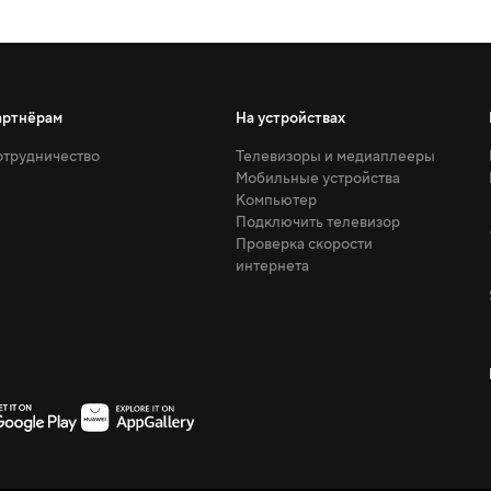
артнёрам
На устройствах
трудничество
Телевизоры и медиаплееры
Мобильные устройства
Компьютер
Подключить телевизор
Проверка скорости
интернета