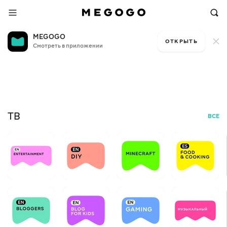
MEGOGO
ОТКРЫТЬ
Смотреть в приложении
Бесплатное
телевидение
Та
+12
БЕС
ТВ
ВСЕ