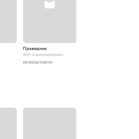
Праведник
Жив пес Сірко
2021
,
Короткометражні
2025
,
Мюзикли
БЕЗКОШТОВНО
БЕЗКОШТОВНО