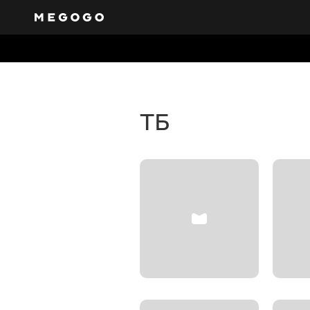
Безкошт
Отримайте доступ д
каналів на будь-яки
ТБ