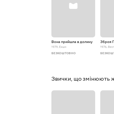
Вона прийшла в долину
Зброя 
1979
,
Екшн
1976
,
Вес
БЕЗКОШТОВНО
БЕЗКОШ
Звички, що змінюють 