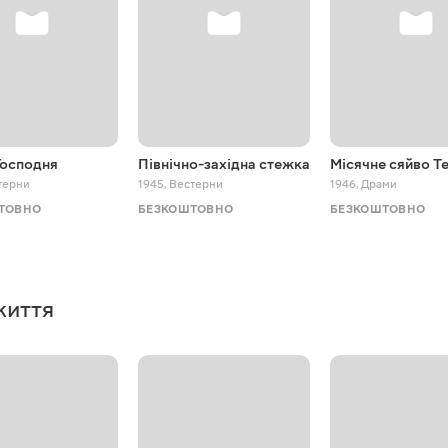
Господня
Північно-західна стежка
Місячне сяйво Т
терни
1945
,
Вестерни
1946
,
Драми
ТОВНО
БЕЗКОШТОВНО
БЕЗКОШТОВНО
життя