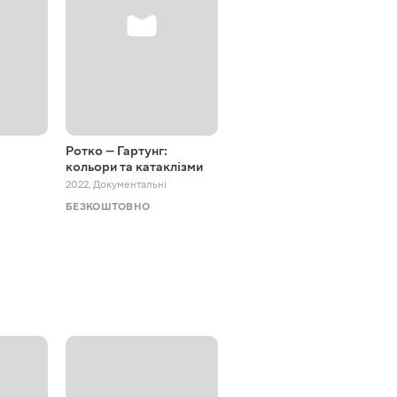
Ротко — Гартунг:
Архітектура
кольори та катаклізми
1994 - 2016
,
Документальні
2022
,
Документальні
БЕЗКОШТОВНО
БЕЗКОШТОВНО