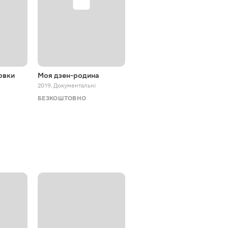
овки
Моя дзен-родина
Візуальне мистецтво в
гармонії
2019
,
Документальні
2018
,
Документальні
БЕЗКОШТОВНО
БЕЗКОШТОВНО