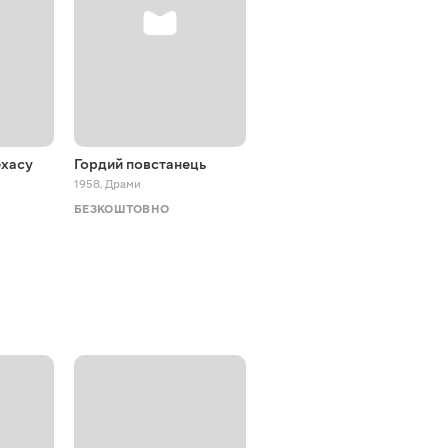
ехасу
Гордий повстанець
Щасливе приземлення
1958
,
Драми
1938
,
Комедії
БЕЗКОШТОВНО
БЕЗКОШТОВНО