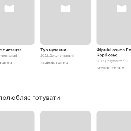
с мистецтв
Тур музеями
Фірміні очима Ле
Корбюзьє
ументальні
2022
,
Документальні
2017
,
Документальні
ТОВНО
БЕЗКОШТОВНО
БЕЗКОШТОВНО
о полюбляє готувати