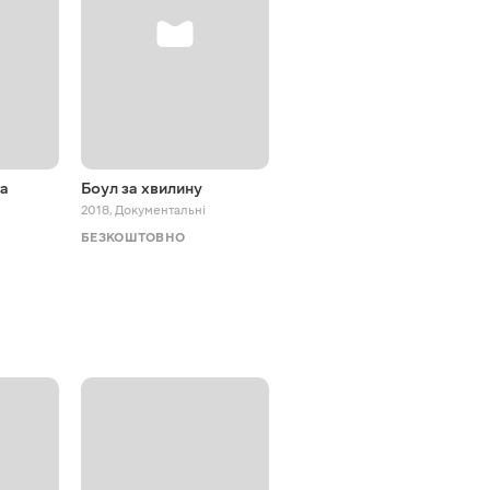
га
Боул за хвилину
5 тибетських перлин
2018
,
Документальні
2012
,
Документальні
БЕЗКОШТОВНО
БЕЗКОШТОВНО