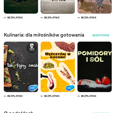
BEZPŁATNIE
BEZPŁATNIE
BEZPŁATNIE
Kulinaria: dla miłośników gotowania
WSZYSTKIE
BEZPŁATNIE
BEZPŁATNIE
BEZPŁATNIE