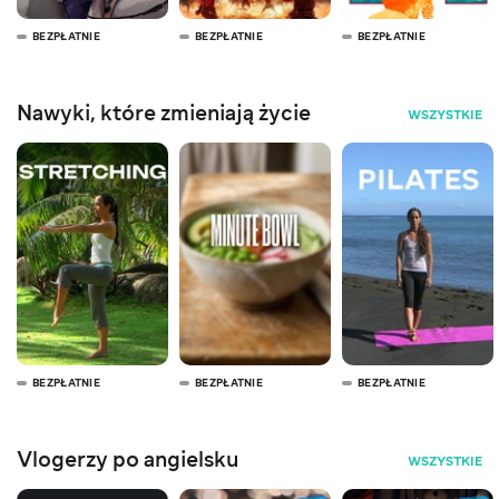
BEZPŁATNIE
BEZPŁATNIE
BEZPŁATNIE
Nawyki, które zmieniają życie
WSZYSTKIE
BEZPŁATNIE
BEZPŁATNIE
BEZPŁATNIE
Vlogerzy po angielsku
WSZYSTKIE