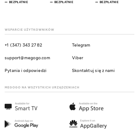
BEZPŁATNIE
BEZPŁATNIE
BEZPŁATNIE
WSPARCIE UŻYTKOWNIKÓW
+1 (347) 343 27 82
Telegram
support@megogo.com
Viber
Pytania i odpowiedzi
Skontaktuj się z nami
MEGOGO NA WSZYSTKICH URZĄDZENIACH