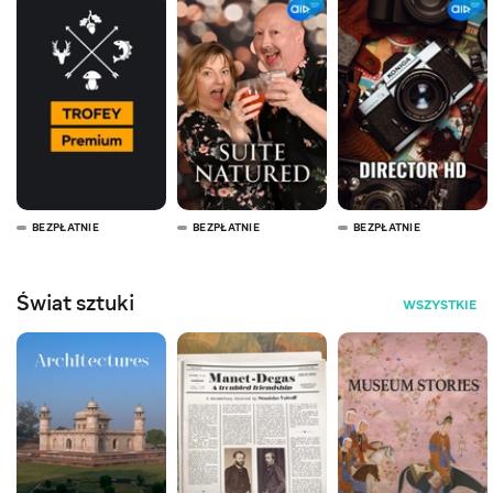
BEZPŁATNIE
BEZPŁATNIE
BEZPŁATNIE
Świat sztuki
WSZYSTKIE