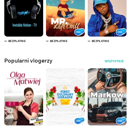
BEZPŁATNIE
BEZPŁATNIE
BEZPŁATNIE
Popularni vlogerzy
WSZYSTKIE