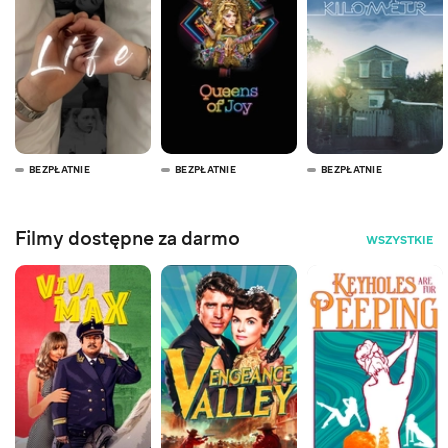
BEZPŁATNIE
BEZPŁATNIE
BEZPŁATNIE
Filmy dostępne za darmo
WSZYSTKIE