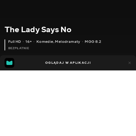
The Lady Says No
Full HD
16+
Komedie
,
Melodramaty
MGG 8.2
BEZPŁATNIE
IMDB
MGG
1
0
OGLĄDAJ W APLIKACJI
5.2
8.2
Dodano do ulubionych
UDOSTĘPNIJ
1 godzina 22 min
The Lady Says No
1952
,
Stany Zjednoczone
Komedie
,
Melodramaty
Facebook
DŹWIĘK
Angielski
Kopiuj link
DOSTĘPNE
iOS,
Android,
Smart TV,
Konsole,
Odtwarzacz multimedialny