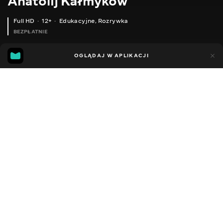
Anatolij Kałmykow
Full HD
12+
Edukacyjne
,
Rozrywka
BEZPŁATNIE
42
24
OGLĄDAJ W APLIKACJI
Dodano do ulubionych
UDOSTĘPNIJ
Sezon 1
Facebook
Kopiuj link
СЕРІЯ 419
СЕРІЯ 418
СЕРІЯ 417
2013 - 2026
,
Ukraina
Edukacyjne
,
Rozrywka
,
Blogerzy
DŹWIĘK
Rosyjski