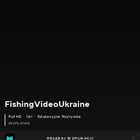
FishingVideoUkraine
Full HD
16+
Edukacyjne
,
Rozrywka
BEZPŁATNIE
23
8
OGLĄDAJ W APLIKACJI