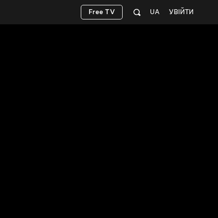
Free TV
UA
УВІЙТИ