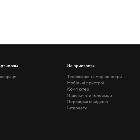
артнерам
На пристроях
івпраця
Телевізори та медіаплеєри
Мобільні пристрої
Комп'ютер
Підключити телевізор
Перевірка швидкості
інтернету