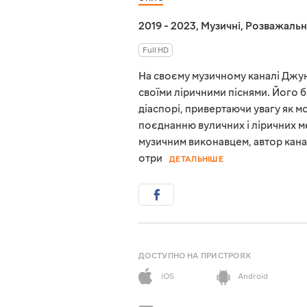
2019 - 2023
,
Музичні
,
Розважальн
Full HD
На своєму музичному каналі Джуно
своїми ліричними піснями. Його бр
діаспорі, привертаючи увагу як м
поєднанню вуличних і ліричних ме
музичним виконавцем, автор канал
отри
ДЕТАЛЬНІШЕ
ДОСТУПНО НА ПРИСТРОЯХ
iOS
Android