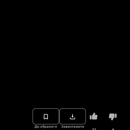
До обраного
Завантажити
33
8