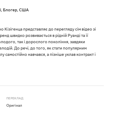
і
,
Блогер
,
США
 Кізігенца представляє до перегляду сім відео зі
енд швидко розвивається в рідній Руанді та її
олодого, так і дорослого покоління, завдяки
лодій. До речі, до того, як стати популярним
у самостійно навчався, а пізніше уклав контракт і
ПЕРЕКЛАД
Оригінал