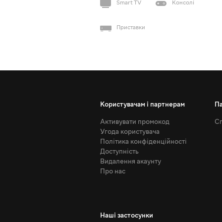
Smart TV
Консолі
Приставки
Користувачам і партнерам
П
Активувати промокод
Сп
Угода користувача
Політика конфіденційності
Доступність
Видалення акаунту
Про нас
Наші застосунки