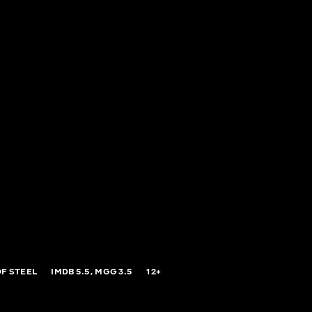
F STEEL
IMDB
5.5,
MGG
3.5
12+