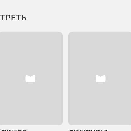
ТРЕТЬ
Мечта слонов
Безмолвная звезда