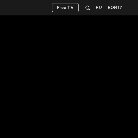
Free TV
RU
ВОЙТИ