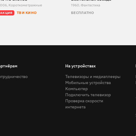
2006
,
Короткометражные
1960
,
Фантастика
ТВ И КИНО
БЕСПЛАТНО
АКЦИЯ
артнёрам
На устройствах
трудничество
Телевизоры и медиаплееры
Мобильные устройства
Компьютер
Подключить телевизор
Проверка скорости
интернета