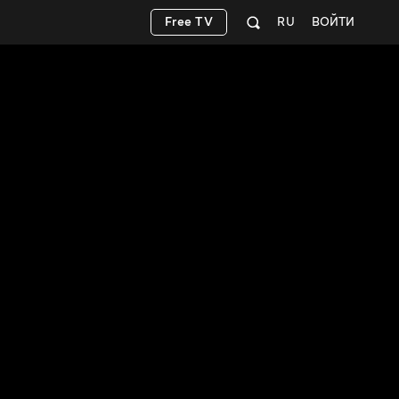
Free TV
RU
ВОЙТИ