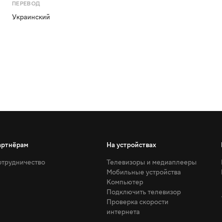
ПЕРЕВОД
Украинский
артнёрам
На устройствах
трудничество
Телевизоры и медиаплееры
Мобильные устройства
Компьютер
Подключить телевизор
Проверка скорости
интернета