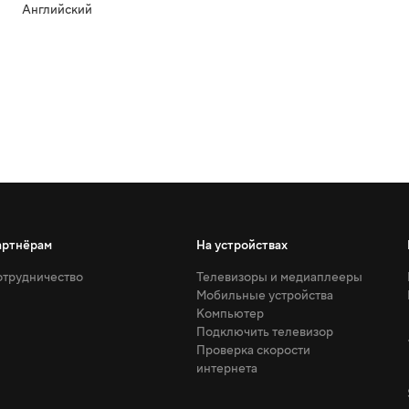
Английский
артнёрам
На устройствах
трудничество
Телевизоры и медиаплееры
Мобильные устройства
Компьютер
Подключить телевизор
Проверка скорости
интернета