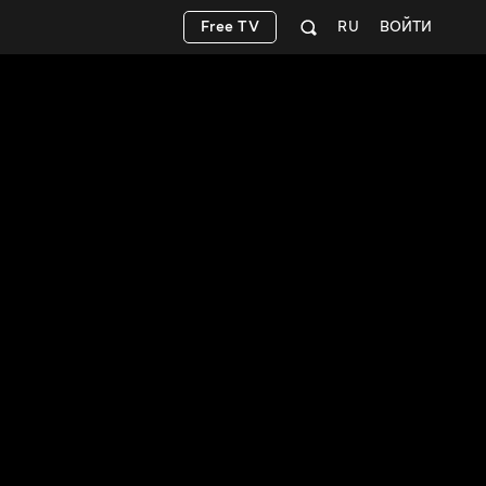
Free TV
RU
ВОЙТИ