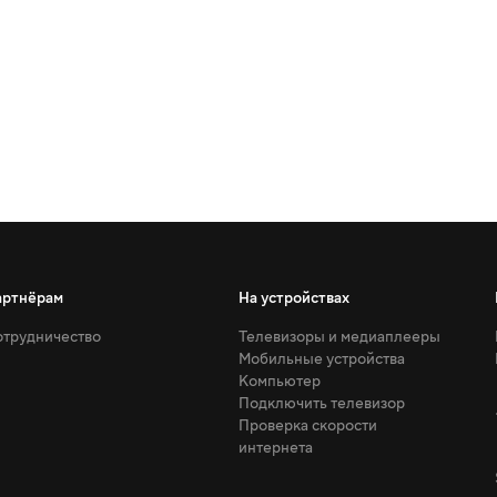
артнёрам
На устройствах
трудничество
Телевизоры и медиаплееры
Мобильные устройства
Компьютер
Подключить телевизор
Проверка скорости
интернета