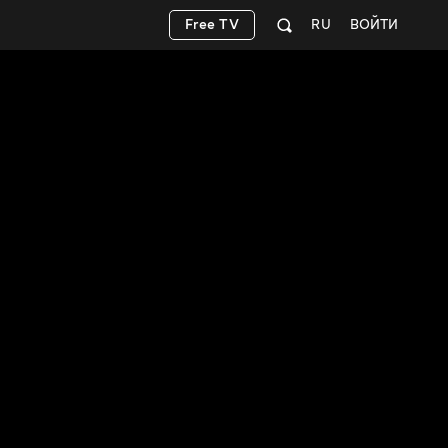
Free TV
RU
ВОЙТИ