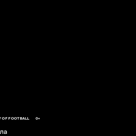
Y OF FOOTBALL
0+
ла