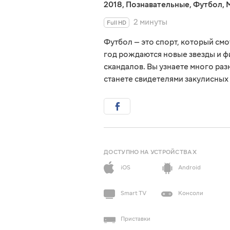
2018
,
Познавательные
,
Футбол
,
2 минуты
Full HD
Футбол — это спорт, который см
год рождаются новые звезды и ф
скандалов. Вы узнаете много ра
станете свидетелями закулисных 
ДОСТУПНО НА УСТРОЙСТВАХ
iOS
Android
Smart TV
Консоли
Приставки