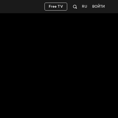
Free TV
RU
ВОЙТИ