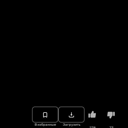
В избранные
Загрузить
278
73