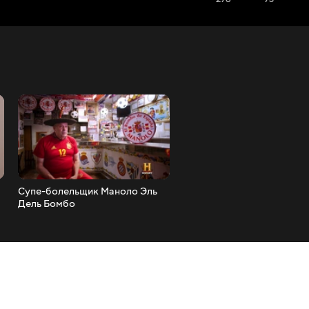
Супе-болельщик Маноло Эль
Первая британская
Дель Бомбо
мусульманская женщина-
арбитр - Джавахир Робле