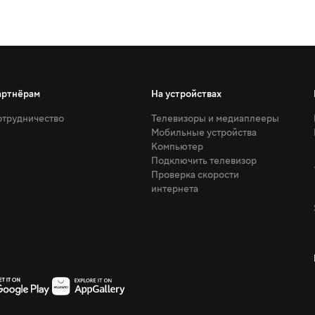
артнёрам
На устройствах
трудничество
Телевизоры и медиаплееры
Мобильные устройства
Компьютер
Подключить телевизор
Проверка скорости
интернета