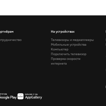
артнёрам
На устройствах
трудничество
Телевизоры и медиаплееры
Мобильные устройства
Компьютер
Подключить телевизор
Проверка скорости
интернета