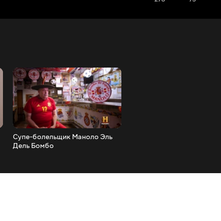
Супе-болельщик Маноло Эль
Первая британская
Дель Бомбо
мусульманская женщина-
арбитр - Джавахир Робле