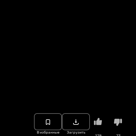
В избранные
Загрузить
278
73