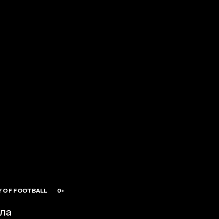
Y OF FOOTBALL
0+
ла