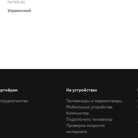
ПЕРЕВОД
Украинский
артнёрам
На устройствах
трудничество
Телевизоры и медиаплееры
Мобильные устройства
Компьютер
Подключить телевизор
Проверка скорости
интернета