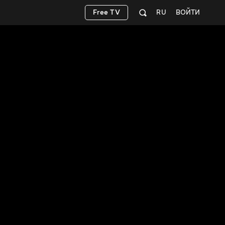
Free TV
RU
ВОЙТИ