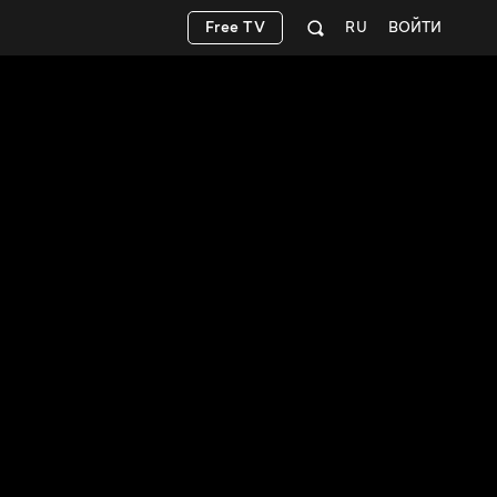
Free TV
RU
ВОЙТИ