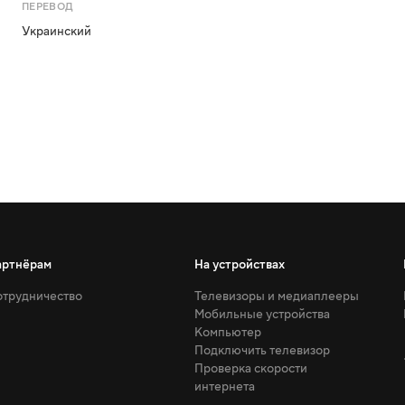
ПЕРЕВОД
Украинский
артнёрам
На устройствах
трудничество
Телевизоры и медиаплееры
Мобильные устройства
Компьютер
Подключить телевизор
Проверка скорости
интернета