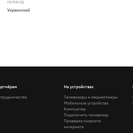
ПЕРЕВОД
Украинский
артнёрам
На устройствах
трудничество
Телевизоры и медиаплееры
Мобильные устройства
Компьютер
Подключить телевизор
Проверка скорости
интернета