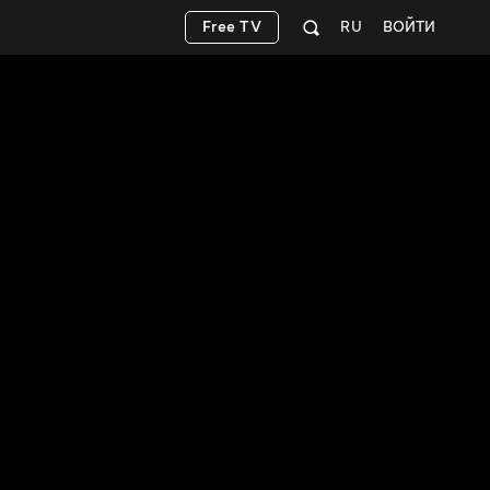
Free TV
RU
ВОЙТИ