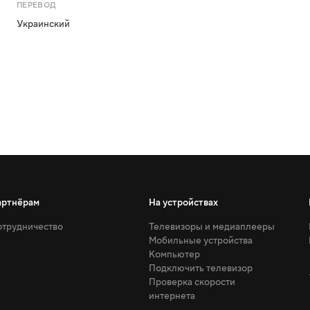
ПЕРЕВОД
Украинский
артнёрам
На устройствах
трудничество
Телевизоры и медиаплееры
Мобильные устройства
Компьютер
Подключить телевизор
Проверка скорости
интернета