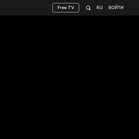
Free TV
RU
ВОЙТИ