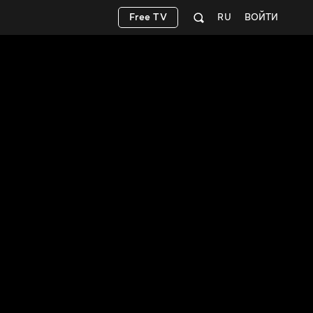
Free TV
RU
ВОЙТИ