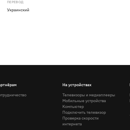
ПЕРЕВОД
Украинский
артнёрам
На устройствах
трудничество
Телевизоры и медиаплееры
Мобильные устройства
Компьютер
Подключить телевизор
Проверка скорости
интернета