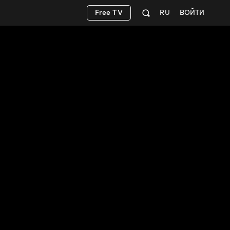
Free TV
RU
ВОЙТИ