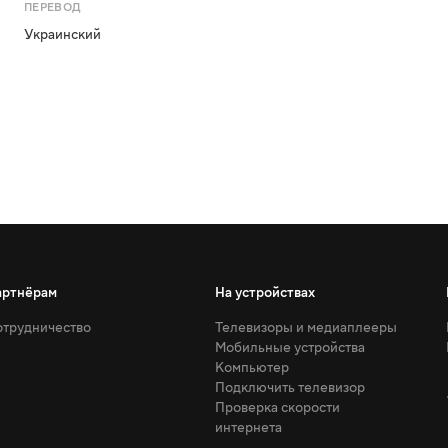
ПЕРЕВОД
Украинский
артнёрам
На устройствах
трудничество
Телевизоры и медиаплееры
Мобильные устройства
Компьютер
Подключить телевизор
Проверка скорости
интернета