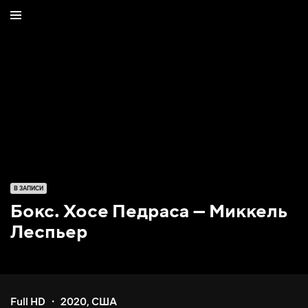
В ЗАПИСИ
Бокс. Хосе Педраса — Миккель
Леспьер
Full HD
2020
,
США