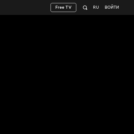
Free TV
RU
ВОЙТИ