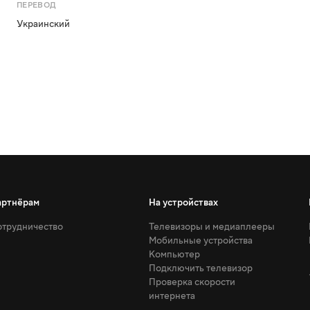
ПЕРЕВОД
Украинский
артнёрам
На устройствах
трудничество
Телевизоры и медиаплееры
Мобильные устройства
Компьютер
Подключить телевизор
Проверка скорости
интернета