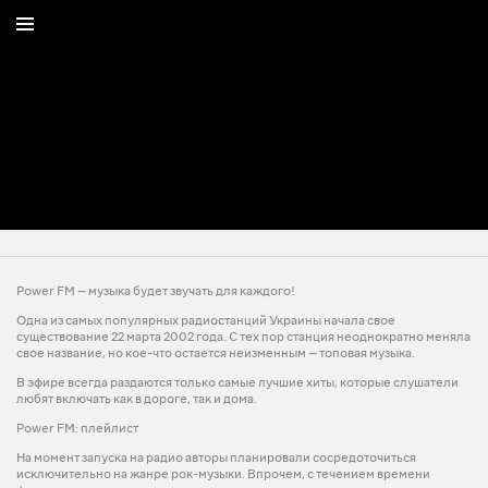
Power FM — музыка будет звучать для каждого!
Одна из самых популярных радиостанций Украины начала свое
существование 22 марта 2002 года. С тех пор станция неоднократно меняла
свое название, но кое-что остается неизменным — топовая музыка.
В эфире всегда раздаются только самые лучшие хиты, которые слушатели
любят включать как в дороге, так и дома.
Power FM: плейлист
На момент запуска на радио авторы планировали сосредоточиться
исключительно на жанре рок-музыки. Впрочем, с течением времени