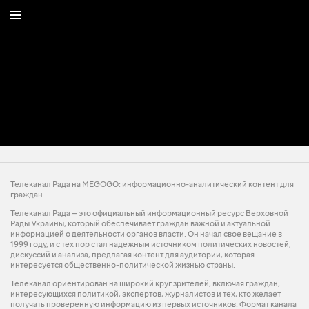
Телеканал Рада на MEGOGO: информационно-аналитический контент для
граждан
Телеканал Рада — это официальный информационный ресурс Верховной
Рады Украины, который обеспечивает граждан важной и актуальной
информацией о деятельности органов власти. Он начал свое вещание в
1999 году, и с тех пор стал надежным источником политических новостей,
дискуссий и анализа, предлагая контент для аудитории, которая
интересуется общественно-политической жизнью страны.
Телеканал ориентирован на широкий круг зрителей, включая граждан,
интересующихся политикой, экспертов, журналистов и тех, кто желает
получать проверенную информацию из первых источников. Формат канала