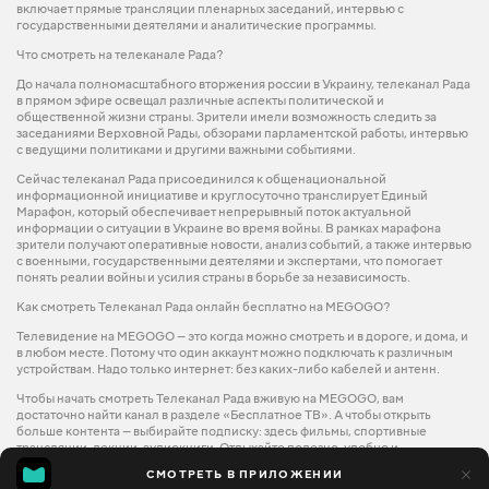
включает прямые трансляции пленарных заседаний, интервью с
государственными деятелями и аналитические программы.
Что смотреть на телеканале Рада?
До начала полномасштабного вторжения россии в Украину, телеканал Рада
в прямом эфире освещал различные аспекты политической и
общественной жизни страны. Зрители имели возможность следить за
заседаниями Верховной Рады, обзорами парламентской работы, интервью
с ведущими политиками и другими важными событиями.
Сейчас телеканал Рада присоединился к общенациональной
информационной инициативе и круглосуточно транслирует Единый
Марафон, который обеспечивает непрерывный поток актуальной
информации о ситуации в Украине во время войны. В рамках марафона
зрители получают оперативные новости, анализ событий, а также интервью
с военными, государственными деятелями и экспертами, что помогает
понять реалии войны и усилия страны в борьбе за независимость.
Как смотреть Телеканал Рада онлайн бесплатно на MEGOGO?
Телевидение на MEGOGO — это когда можно смотреть и в дороге, и дома, и
в любом месте. Потому что один аккаунт можно подключать к различным
устройствам. Надо только интернет: без каких-либо кабелей и антенн.
Чтобы начать смотреть Телеканал Рада вживую на MEGOGO, вам
достаточно найти канал в разделе «Бесплатное ТВ». А чтобы открыть
больше контента — выбирайте подписку: здесь фильмы, спортивные
трансляции, лекции, аудиокниги. Отдыхайте полезно, удобно и
увлекательно с MEGOGO.
СМОТРЕТЬ В ПРИЛОЖЕНИИ