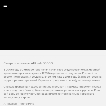
Смотрите телеканал ATR на MEGOGO
В 2006 году в Симферополе канал начал свое существование как местный
крымскотатарский вещатель. В 2014 в результате оккупации Россией он
временно прекратил вещание, впрочем, уже в 2015 году был перенесен на
территорию материковой Украины и продолжил свое функционирование.
Сначала трансляции здесь велись на турецком и крымскотатарском языках,
и впоследствии были добавлены передачи на украинском и русском. И по
сей день основную часть эфира занимает контент на языке коренного
народа полуострова.
ATR канал — программа