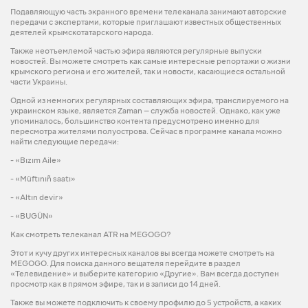
Подавляющую часть экранного времени телеканала занимают авторские
передачи с экспертами, которые приглашают известных общественных
деятелей крымскотатарского народа.
Также неотъемлемой частью эфира являются регулярные выпуски
новостей. Вы можете смотреть как самые интересные репортажи о жизни
крымского региона и его жителей, так и новости, касающиеся остальной
части Украины.
Одной из немногих регулярных составляющих эфира, транслируемого на
украинском языке, является Zaman — служба новостей. Однако, как уже
упоминалось, большинство контента предусмотрено именно для
пересмотра жителями полуострова. Сейчас в программе канала можно
найти следующие передачи:
- «Bızım Aile»
- «Müftınıñ saatı»
- «Altın devir»
- «BUGÜN»
Как смотреть телеканал ATR на MEGOGO?
Этот и кучу других интересных каналов вы всегда можете смотреть на
MEGOGO. Для поиска данного вещателя перейдите в раздел
«Телевидение» и выберите категорию «Другие». Вам всегда доступен
просмотр как в прямом эфире, так и в записи до 14 дней.
Также вы можете подключить к своему профилю до 5 устройств, а каких