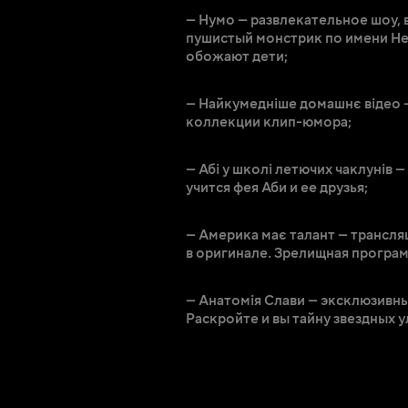
— Нумо — развлекательное шоу,
пушистый монстрик по имени Н
обожают дети;
— Найкумедніше домашнє відео 
коллекции клип-юмора;
— Абі у школі летючих чаклунів 
учится фея Аби и ее друзья;
— Америка має талант — трансля
в оригинале. Зрелищная програ
— Анатомія Слави — эксклюзивн
Раскройте и вы тайну звездных 