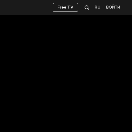
Free TV
RU
ВОЙТИ