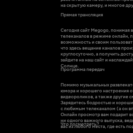
на скрытую камеру, и многое дру
Прямая трансляция
Сегодня сайт Megogo, понимая 
телеканалов в режиме онлайн, 
возможность и своим пользова
что здесь вещание каналов прои
круглосуточно, а получить досту
зайдите на наш сайт и наслажд
Солнце.
Программа передач
Помимо музыкальных развлекате
юмора и хорошего настроения о
видеороликов, а также другие 
Зарядитесь бодростью и хорош
с любимым телеканалом (а он в
Онлайн просмотр вам подарит в
ни одного важного выпуска, вед
Что посмотреть?
вас из любого места, где есть п