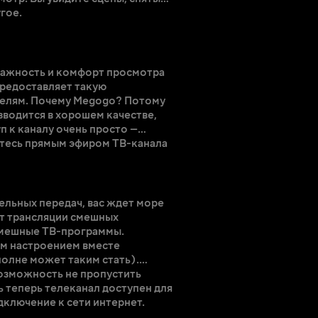
гое.
важность и комфорт просмотра
предоставляет такую
телям. Почему Megogo? Потому
зводится в хорошем качестве,
п к каналу очень просто —
айтесь прямым эфиром ТВ-канала
льных передач, вас ждет море
т трансляции смешных
смешные ТВ-программы.
им настроением вместе
полне может таким стать).
озможность не пропустить
ь теперь телеканал доступен для
одключение к сети интернет.