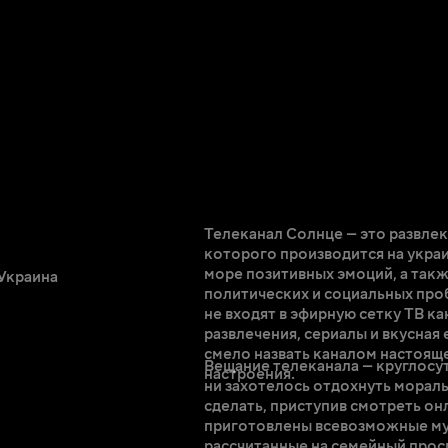
Телеканал Солнце — это развлек
которого производится на украи
море позитивных эмоций, а такж
Украина
политических и социальных проб
не входят в эфирную сетку ТВ к
развлечения, сериалы и вкусная
смело назвать каналом настоящ
Вещание телеканала — круглосут
настроения.
ни захотелось отдохнуть мораль
сделать, приступив смотреть онл
приготовлены всевозможные м
рассчитанные на семейный просм