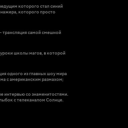
 ведущим которого стал синий
енажера, которого просто
— трансляция самой смешной
— уроки школы магов, в которой
ция одного из главных шоу мира
мма с американским размахом;
ые интервью со знаменитостями.
улыбок с телеканалом Солнце.