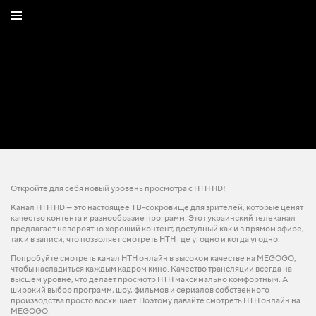
Откройте для себя новый уровень просмотра с НТН HD!
Канал НТН HD — это настоящее ТВ-сокровище для зрителей, которые ценят
качество контента и разнообразие программ. Этот украинский телеканал
предлагает невероятно хороший контент, доступный как и в прямом эфире,
так и в записи, что позволяет смотреть НТН где угодно и когда угодно.
Попробуйте смотреть канал НТН онлайн в высоком качестве на MEGOGO,
чтобы насладиться каждым кадром кино. Качество трансляции всегда на
высшем уровне, что делает просмотр НТН максимально комфортным. А
широкий выбор программ, шоу, фильмов и сериалов собственного
производства просто восхищает. Поэтому давайте смотреть НТН онлайн на
MEGOGO.