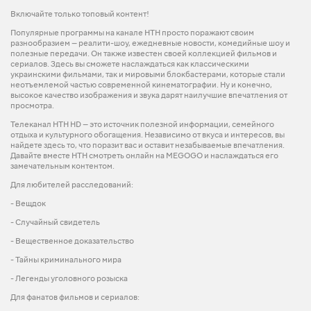
Включайте только топовый контент!
Популярные программы на канале НТН просто поражают своим
разнообразием — реалити-шоу, ежедневные новости, комедийные шоу и
полезные передачи. Он также известен своей коллекцией фильмов и
сериалов. Здесь вы сможете наслаждаться как классическими
украинскими фильмами, так и мировыми блокбастерами, которые стали
неотъемлемой частью современной кинематографии. Ну и конечно,
высокое качество изображения и звука дарят наилучшие впечатления от
просмотра.
Телеканал НТН HD — это источник полезной информации, семейного
отдыха и культурного обогащения. Независимо от вкуса и интересов, вы
найдете здесь то, что поразит вас и оставит незабываемые впечатления.
Давайте вместе НТН смотреть онлайн на MEGOGO и наслаждаться его
замечательным контентом.
Для любителей расследований:
- Вещдок
- Случайный свидетель
- Вещественное доказательство
- Тайны криминального мира
- Легенды уголовного розыска
Для фанатов фильмов и сериалов: