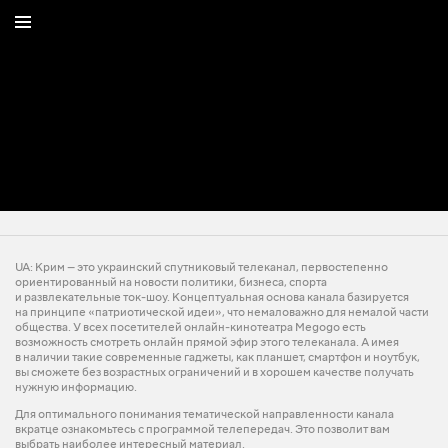
UA: Крим — это украинский спутниковый телеканал, первостепенно
ориентированный на новости политики, бизнеса, спорта
и развлекательные ток-шоу. Концептуальная основа канала базируется
на принципе «патриотической идеи», что немаловажно для немалой части
общества. У всех посетителей онлайн-кинотеатра Megogo есть
возможность смотреть онлайн прямой эфир этого телеканала. А имея
в наличии такие современные гаджеты, как планшет, смартфон и ноутбук,
вы сможете без возрастных ограничений и в хорошем качестве получать
нужную информацию.
Для оптимального понимания тематической направленности канала
вкратце ознакомьтесь с программой телепередач. Это позволит вам
выбрать наиболее интересный материал.