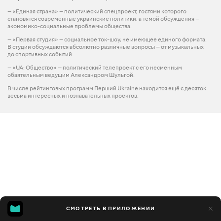
— «Единая страна» — политический спецпроект, гостями которого
становятся современные украинские политики, а темой обсуждения —
экономико-социальные проблемы общества.
— «Первая студия» — социальное ток-шоу, не имеющее единого формата.
В студии обсуждаются абсолютно различные вопросы — от музыкальных
до спортивных событий.
— «UA: Общество» — политический телепроект с его несменным
обаятельным ведущим Александром Шульгой.
В числе рейтинговых программ Перший Ukraine находится ещё с десяток
весьма интересных и познавательных проектов.
СМОТРЕТЬ В ПРИЛОЖЕНИИ