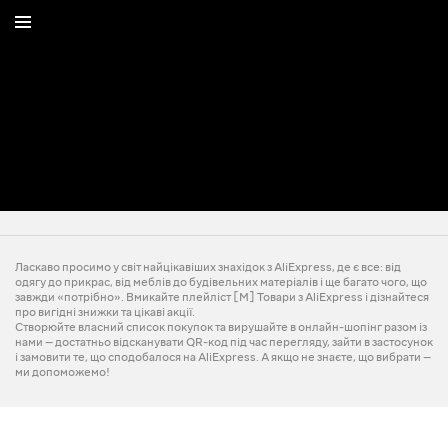
Ласкаво просимо у світ найцікавіших знахідок з AliExpress, де є все: від
одягу до прикрас, від меблів до будівельних матеріалів і ще багато чого, що
завжди «потрібно». Вмикайте плейліст [M] Товари з AliExpress і дізнайтеся
про вигідні знижки та цікаві акції.
Створюйте власний список покупок та вирушайте в онлайн-шопінг разом із
нами — достатньо відсканувати QR-код під час перегляду, зайти в застосунок
і замовити те, що сподобалося на AliExpress. А якщо не знаєте, що вибрати —
ми допоможемо!