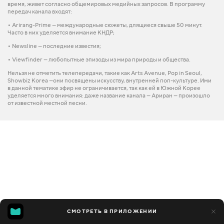
время, живет согласно общемировых медийных запросов. В программу
передач канала входят:
• Arirang-Prime — международные сюжеты, длящиеся свыше 50 минут.
Часто в них уделяется внимание КНДР;
• Newsline — последние известия;
• Viewfinder — любопытные эпизоды из мира природы и общества.
Нельзя не отметить телепередачи, такие как Arts Avenue, Pop in Seoul,
Showbiz Korea —они посвящены искусству, внутренней поп-культуре. Ими
в данной тематике эфир не ограничивается, так как ей в Южной Корее
уделяется много внимания: даже название канала — Ариран — произошло
от известной местной песни.
СМОТРЕТЬ В ПРИЛОЖЕНИИ