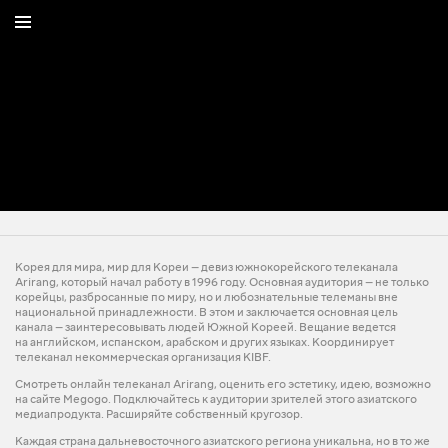
Корея для мира, мир для Кореи — девиз южнокорейского телеканала
Arirang, который начал работу в 1996 году. Основная аудитория — не только
корейцы, разбросанные по миру, но и любознательные телеманы вне
национальной принадлежности. В этом и заключается основная цель
канала — заинтересовывать людей Южной Кореей. Вещание ведется
на английском, испанском, арабском и других языках. Координирует
телеканал некоммерческая организация KIBF.
Смотреть онлайн телеканал Arirang, оценить его эстетику, идею, возможно
на сайте Megogo. Подключайтесь к аудитории зрителей этого азиатского
медиапродукта. Расширяйте собственный кругозор.
Каждая страна дальневосточного азиатского региона уникальна, но в то же