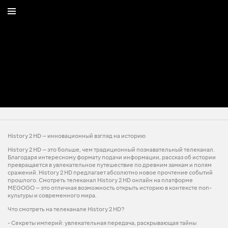
History 2 HD — инновационный взгляд на историю
History 2 HD — это больше, чем традиционный познавательный телеканал.
Благодаря интересному формату подачи информации, рассказ об истории
превращается в увлекательное путешествие по древним замкам и полям
сражений. History 2 HD предлагает абсолютно новое прочтение событий
прошлого. Смотреть телеканал History 2 HD онлайн на платформе
MEGOGO — это отличная возможность открыть историю в контексте поп-
культуры и современного мира.
Что смотреть на телеканале History 2 HD?
- Секреты империй: увлекательная передача, раскрывающая тайны