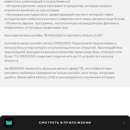
известных цивилизаций и их достижения.
- История в деталях: серия программ о предметах, которые оказали
огромное влияние на ход истории.
- Неожиданные параллели: захватывающий контент, который ставит
исторические события в контекст современного мира, делая их еще ближе.
- Моменты эврики: программы, наполненные неожиданными фактами и
открытиями, от которых захватывает дух.
Как подключить онлайн ТВ MEGOGO и смотреть History 2 HD?
Смотреть канал онлайн легко с MEGOGO! Подключите медиасервис и
погрузитесь в мир истории и кульминационных открытий. Наслаждайтесь
трансляцией программ в высоком качестве через смартфон, планшет или
Smart TV. MEGOGO позволяет подключить до 10 устройств к одному
аккаунту.
На MEGOGO также есть функция записи эфира ТВ, что позволит вам
смотреть любимые передачи не только онлайн, но и тогда, когда вам
удобно. Включайте History 2 HD и наслаждайтесь изучением истории.
СМОТРЕТЬ В ПРИЛОЖЕНИИ