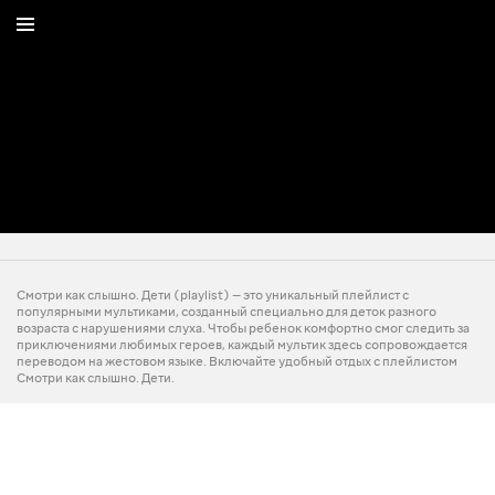
Смотри как слышно. Дети (playlist) — это уникальный плейлист с
популярными мультиками, созданный специально для деток разного
возраста с нарушениями слуха. Чтобы ребенок комфортно смог следить за
приключениями любимых героев, каждый мультик здесь сопровождается
переводом на жестовом языке. Включайте удобный отдых с плейлистом
Смотри как слышно. Дети.