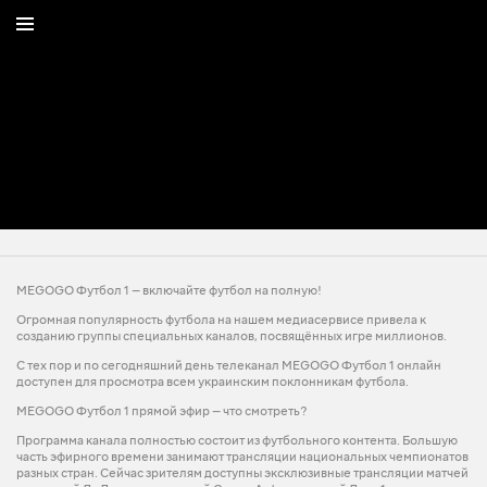
MEGOGO Футбол 1 — включайте футбол на полную!
Огромная популярность футбола на нашем медиасервисе привела к
созданию группы специальных каналов, посвящённых игре миллионов.
С тех пор и по сегодняшний день телеканал MEGOGO Футбол 1 онлайн
доступен для просмотра всем украинским поклонникам футбола.
MEGOGO Футбол 1 прямой эфир — что смотреть?
Программа канала полностью состоит из футбольного контента. Большую
часть эфирного времени занимают трансляции национальных чемпионатов
разных стран. Сейчас зрителям доступны эксклюзивные трансляции матчей