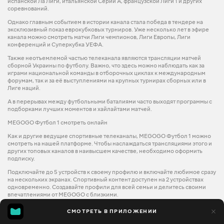
испанской Ла Лиги, итальянской Серии А, французской Лиги 1 и других
соревнований.
Однако главным событием в истории канала стала победа в тендере на
эксклюзивный показ еврокубковых турниров. Уже несколько лет в эфире
канала можно смотреть матчи Лиги чемпионов, Лиги Европы, Лиги
конференций и Суперкубка УЕФА.
Также неотъемлемой частью телеканала являются трансляции матчей
сборной Украины по футболу. Важно, что здесь можно наблюдать как за
играми национальной команды в отборочных циклах к международным
форумам, так и за её выступлениями на крупных турнирах сборных или в
Лиге наций.
А в перерывах между футбольными баталиями часто выходят программы с
подборками лучших моментов и хайлайтами матчей.
MEGOGO Футбол 1 смотреть онлайн
Как и другие ведущие спортивные телеканалы, MEGOGO Футбол 1 можно
смотреть на нашей платформе. Чтобы наслаждаться трансляциями этого и
других топовых каналов в наивысшем качестве, необходимо оформить
подписку.
Подключайте до 5 устройств к своему профилю и включайте любимое сразу
на нескольких экранах. Спортивный контент доступен на 2 устройствах
одновременно. Создавайте профили для всей семьи и делитесь своими
впечатлениями от MEGOGO с близкими.
СМОТРЕТЬ В ПРИЛОЖЕНИИ