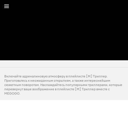
Включайте адреналиновую атмосферу в плейлисте [M] Триллер.
Приготовьтесь к неожиданным открытиям, а также интереснейшим
сюжетным поворотам. Наслаждайтесь популярными триллерами, которые
перевернут ваше воображение в плейлисте [M] Триллер вместе с
MEGOGO.