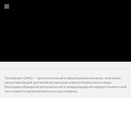
Телеканал «24KZ» - круглосуточный информационный канал, ежечасно
представляющий зрителям актуальные новости Казахстана и мира.
Благодаря обширной региональной и международной корреспондентской
сети новости канала актуальны и достоверны.