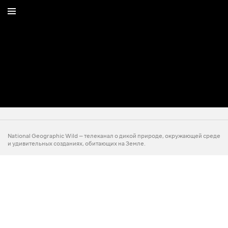
National Geographic Wild — телеканал о дикой природе, окружающей среде
и удивительных созданиях, обитающих на Земле.