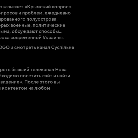
оказывает «Крымский вопрос».
опросов и проблем, ежедневно
ированного полуострова.
орых военные, политические
рыма, обсуждают способы
оса современной Украины.
GO и смотреть канал Суспільне
треть бывший телеканал Нова
ходимо посетить сайт и найти
евидение». После этого вы
 контентом на любом