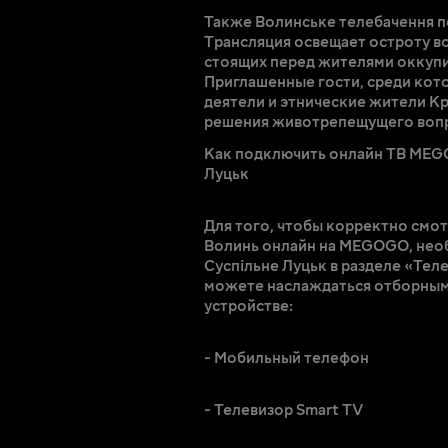
Также Волинське телебачення п
Трансляция освещает остроту в
стоящих перед жителями оккуп
Приглашенные гости, среди кот
деятели и этнические жители К
решения животрепещущего вопр
Как подключить онлайн ТВ MEGO
Луцьк
Для того, чтобы корректно смо
Волинь онлайн на MEGOGO, необ
Суспільне Луцьк в разделе «Тел
можете наслаждаться отборным
устройстве:
- Мобильный телефон
- Телевизор Smart TV