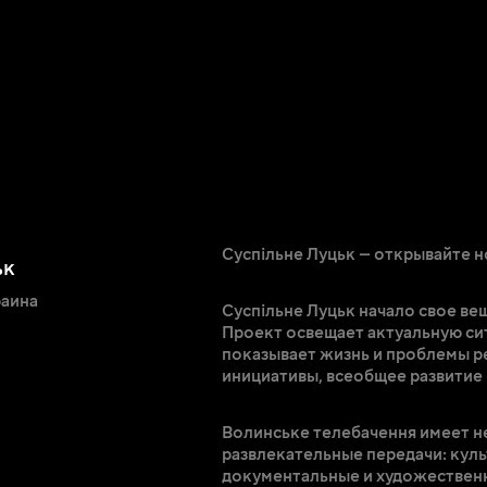
Суспільне Луцьк — открывайте 
ьк
аина
Суспільне Луцьк начало свое вещ
Проект освещает актуальную сит
показывает жизнь и проблемы р
инициативы, всеобщее развитие 
Волинське телебачення имеет не
развлекательные передачи: кул
документальные и художествен