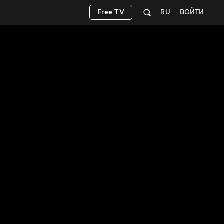
Free TV
RU
ВОЙТИ