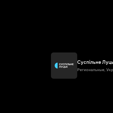
Суспільне Луц
Региональные
,
Укр