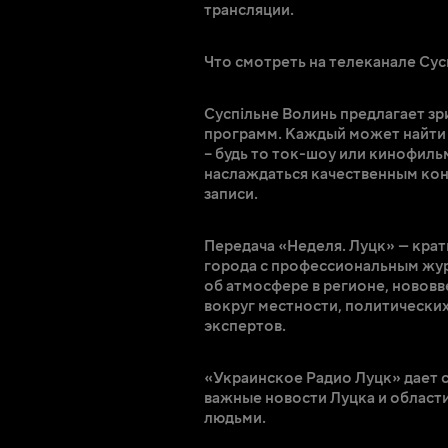
трансляции.
Что смотреть на телеканале Сус
Суспільне Волинь предлагает з
программ. Каждый может найти 
– будь то ток-шоу или кинофиль
наслаждаться качественным кон
записи.
Передача «Неделя. Луцк» — крат
города с профессиональным жу
об атмосфере в регионе, нововв
вокруг местности, политических
экспертов.
«Украинское Радио Луцк» дает 
важные новости Луцка и области
людьми.