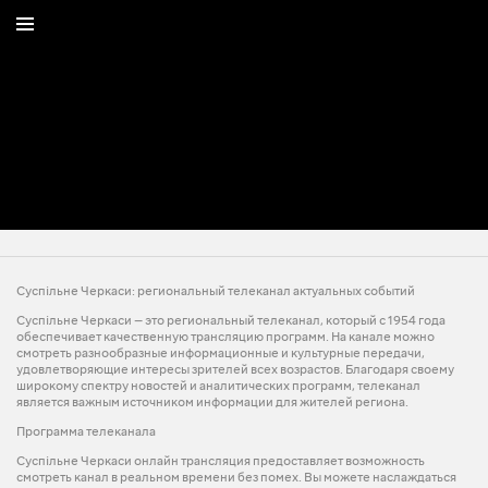
Суспільне Черкаси: региональный телеканал актуальных событий
Суспільне Черкаси — это региональный телеканал, который с 1954 года
обеспечивает качественную трансляцию программ. На канале можно
смотреть разнообразные информационные и культурные передачи,
удовлетворяющие интересы зрителей всех возрастов. Благодаря своему
широкому спектру новостей и аналитических программ, телеканал
является важным источником информации для жителей региона.
Программа телеканала
Суспільне Черкаси онлайн трансляция предоставляет возможность
смотреть канал в реальном времени без помех. Вы можете наслаждаться