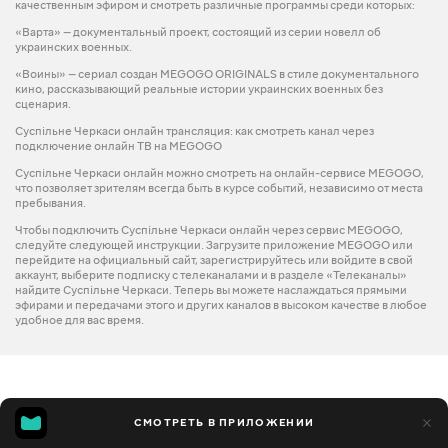
качественным эфиром и смотреть различные программы среди которых:
«Варта» — документальный проект, состоящий из серии новелл об
украинских военных.
«Воины» — сериал создан MEGOGO ORIGINALS в стиле документального
кино, рассказывающий реальные истории украинских военных без
сценария.
Суспільне Черкаси онлайн трансляция: как смотреть канал через
подключение онлайн ТВ на MEGOGO
Суспільне Черкаси онлайн можно смотреть на онлайн-сервисе MEGOGO,
что позволяет зрителям всегда быть в курсе событий, независимо от места
пребывания.
Чтобы подключить Суспільне Черкаси онлайн через сервис MEGOGO,
следуйте следующей инструкции. Загрузите приложение MEGOGO или
перейдите на официальный сайт, зарегистрируйтесь или войдите в свой
аккаунт, выберите подписку с телеканалами и в разделе «Телеканалы»
найдите Суспільне Черкаси. Теперь вы можете наслаждаться прямыми
эфирами и передачами этого и других каналов в высоком качестве в любое
удобное для вас время.
СМОТРЕТЬ В ПРИЛОЖЕНИИ