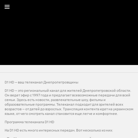
D1 HD — ваш телеканал Днепропетровщины
D1 HD — это региональный канал для жителей Днепропетровской области.
Он ведет эфир с 1997 года и предлагает всевозможные передачи для всей
семьи. Здесь есть новости, развлекательные шоу, фильмы и
образовательные программы. Телеканал подходит для зрителей всех
возрастов — от детей до взрослых. Трансляция контента идет на украинском
языке, от чего смотреть канал становится еще легче и комфортнее.
Программа телеканала D1 HD
На D1 HD есть много интересных передач. Вот несколько из них: