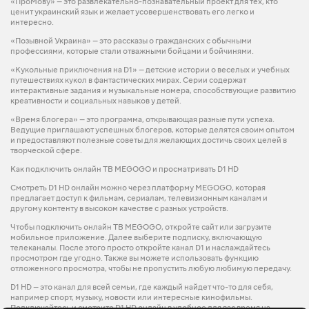
«ПроМову» — это развлекательно-познавательный проект для тех, кто
ценит украинский язык и желает усовершенствовать его легко и
интересно.
«Позывной Украина» — это рассказы о гражданских с обычными
профессиями, которые стали отважными бойцами и бойчинями.
«Кукольные приключения на D1» — детские истории о веселых и учебных
путешествиях кукол в фантастических мирах. Серии содержат
интерактивные задания и музыкальные номера, способствующие развитию
креативности и социальных навыков у детей.
«Время блогера» — это программа, открывающая разные пути успеха.
Ведущие приглашают успешных блогеров, которые делятся своим опытом
и предоставляют полезные советы для желающих достичь своих целей в
творческой сфере.
Как подключить онлайн ТВ MEGOGO и просматривать D1 HD
Смотреть D1 HD онлайн можно через платформу MEGOGO, которая
предлагает доступ к фильмам, сериалам, телевизионным каналам и
другому контенту в высоком качестве с разных устройств.
Чтобы подключить онлайн ТВ MEGOGO, откройте сайт или загрузите
мобильное приложение. Далее выберите подписку, включающую
телеканалы. После этого просто откройте канал D1 и наслаждайтесь
просмотром где угодно. Также вы можете использовать функцию
отложенного просмотра, чтобы не пропустить любую любимую передачу.
D1 HD — это канал для всей семьи, где каждый найдет что-то для себя,
например спорт, музыку, новости или интересные кинофильмы.
Подключайтесь и смотрите D1 HD онлайн в удобное для вас время на