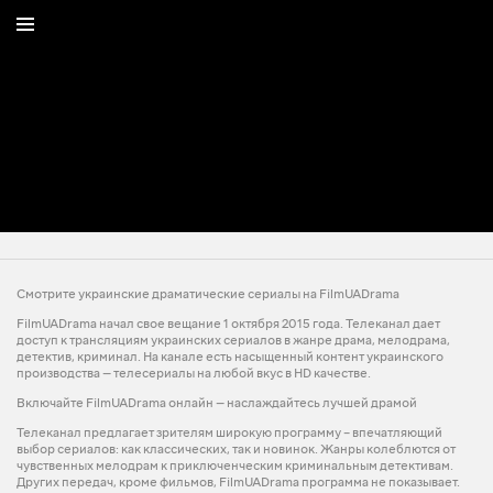
Смотрите украинские драматические сериалы на FilmUADrama
FilmUADrama начал свое вещание 1 октября 2015 года. Телеканал дает
доступ к трансляциям украинских сериалов в жанре драма, мелодрама,
детектив, криминал. На канале есть насыщенный контент украинского
производства — телесериалы на любой вкус в HD качестве.
Включайте FilmUADrama онлайн — наслаждайтесь лучшей драмой
Телеканал предлагает зрителям широкую программу – впечатляющий
выбор сериалов: как классических, так и новинок. Жанры колеблются от
чувственных мелодрам к приключенческим криминальным детективам.
Других передач, кроме фильмов, FilmUADrama программа не показывает.