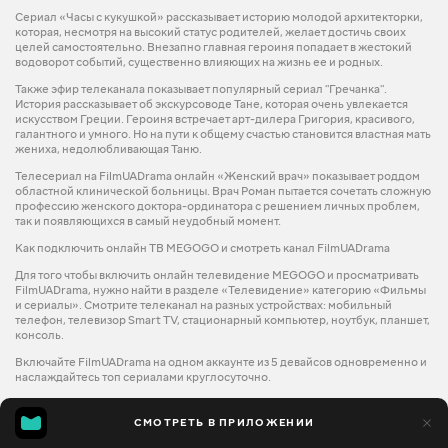
Сериал «Часы с кукушкой» рассказывает историю молодой архитекторки,
которая, несмотря на высокий статус родителей, желает достичь своих
целей самостоятельно. Внезапно главная героиня попадает в жестокий
водоворот событий, существенно влияющих на жизнь ее и родных.
Также эфир телеканала показывает популярный сериал "Гречанка".
История рассказывает об экскурсоводе Тане, которая очень увлекается
искусством Греции. Героиня встречает арт-дилера Григория, красивого,
галантного и умного. Но на пути к общему счастью становится властная мать
жениха, недолюбливающая Таню.
Телесериал на FilmUADramа онлайн «Женский врач» показывает роддом
областной клинической больницы. Врач Роман пытается сочетать сложную
профессию женского доктора-ординатора с решением личных проблем,
так и появляющихся в самый неудобный момент.
Как подключить онлайн ТВ MEGOGO и смотреть канал FilmUADrama
Для того чтобы включить онлайн телевидение MEGOGO и просматривать
FilmUADrama, нужно найти в разделе «Телевидение» категорию «Фильмы
и сериалы». Смотрите телеканал на разных устройствах: мобильный
телефон, телевизор Smart TV, стационарный компьютер, ноутбук, планшет,
консоль.
Включайте FilmUADrama на одном аккаунте из 5 девайсов одновременно и
наслаждайтесь топ сериалами круглосуточно.
СМОТРЕТЬ В ПРИЛОЖЕНИИ