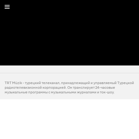
TRT Müzik - турецкий телеканал, принадлежащий и управляемый Турецкой
радиотелевизионной корпорацией. Он транслирует 24-часовые
музыкальные программы с музыкальными журналами и ток-шоу.