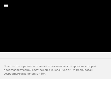
Blue Hustler – развлекательный телеканал легкой эротики, который
представляет собой софт-версию канала Hustler TV; маркирован
возрастным ограничением 18+.