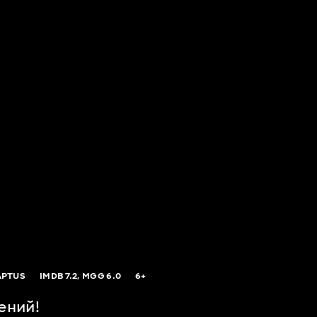
PTUS
IMDB
7.2,
MGG
6.0
6+
ений!