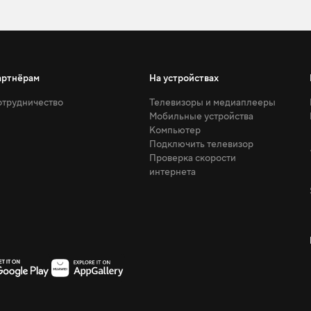
артнёрам
На устройствах
трудничество
Телевизоры и медиаплееры
Мобильные устройства
Компьютер
Подключить телевизор
Проверка скорости
интернета