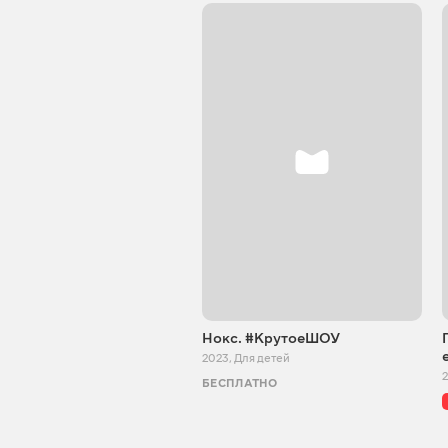
Нокс. #КрутоеШОУ
2023
,
Для детей
БЕСПЛАТНО