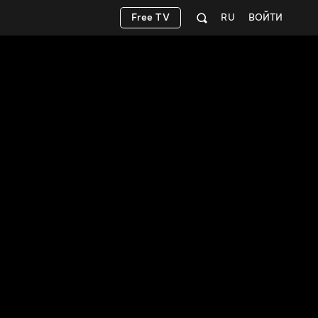
Free TV
RU
ВОЙТИ