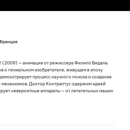
Франция
! (2009) — анимация от режиссера Филипп Видала.
в о гениальном изобретателе, живущем в эпоху
емонстрирует процесс научного поиска и создание
 механизмов. Доктор Контраптус одержим идеей
рует невероятные аппараты — от летательных машин