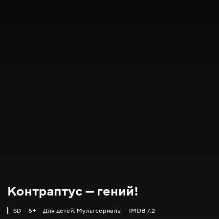
Контраптус — гений!
SD
6+
Для детей
,
Мультсериалы
IMDB 7.2