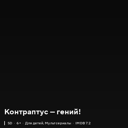
Контраптус — гений!
SD
6+
Для детей
,
Мультсериалы
IMDB 7.2