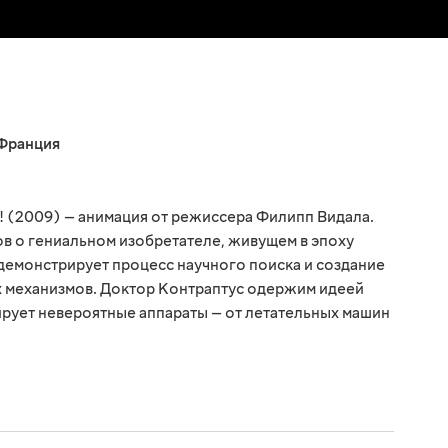
Франция
! (2009) — анимация от режиссера Филипп Видала.
в о гениальном изобретателе, живущем в эпоху
емонстрирует процесс научного поиска и создание
 механизмов. Доктор Контраптус одержим идеей
рует невероятные аппараты — от летательных машин