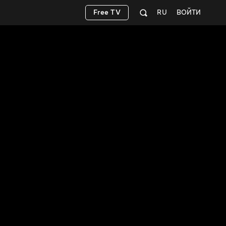
Free TV
RU
ВОЙТИ