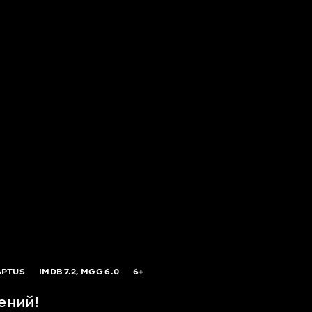
PTUS
IMDB
7.2,
MGG
6.0
6+
ений!