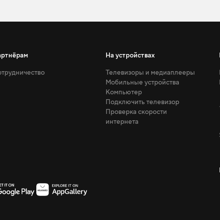
артнёрам
На устройствах
трудничество
Телевизоры и медиаплееры
Мобильные устройства
Компьютер
Подключить телевизор
Проверка скорости
интернета