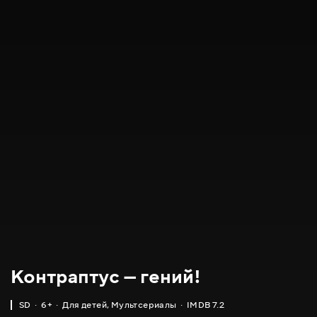
Контраптус — гений!
SD
6+
Для детей
,
Мультсериалы
IMDB 7.2