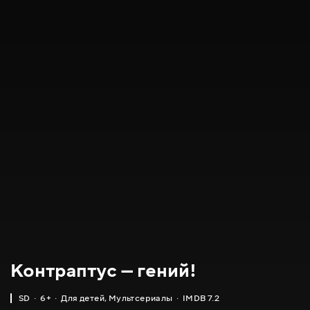
Контраптус — гений!
SD
6+
Для детей
,
Мультсериалы
IMDB 7.2